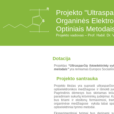
Projekto "Ultraspa
Organinės Elektr
Optiniais Metodais
Projekto vadovas – Prof. Habil. Dr.
Dotacija
Projektas
“Ultrasparčių fotoelektrinių 
metodais”
yra remiamas Europos Socialinio
Projekto santrauka
Projekto tikslas yra suprasti ultrasparč
optoelektronikos medžiagose ir išmokti juos
Pagrindinis dėmesys bus skiriamas krūvi
paradiniam sukurtų krūvininkų judėjimui. Ka
bus tiriami ir eksitonų formavimosi, tran
organinėse medžiagose vyksta labai sparč
optoelektriniai tyrimo metodai.
Eksperimentiniai tyrimai bus derinami s