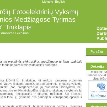
Lietuvių
|
English
rčių Fotoelektrinių Vyksmų
onios Medžiagose Tyrimas
" Tinklapis
Dotac
 Vidmantas Gulbinas
Darb
Publi
Paieška
vyksmų organinės elektronikos medžiagose tyrimas optiniais
 fondo pagal visuotinės dotacijos programą.
Dotacija
Mokslinis t
Europos sociali
visuotinės
iosios krūvininkų, ir eksitonų dinamikos procesus organinės
 valdyti siekiant optimizuoti optoelektrinių prietaisų veikimą.
ninkų porų fotogeneracijai, jų pradiniam išsiskyrimui, bei
dangi šie reiškiniai glaudžiai siejasi su eksitonų savybėmis tai
sformacijų, relaksacijos ir difuzijos reiškiniai. Šie procesai
iai todėl jų tyrimams bus naudojami ultraspartūs optiniai ir
u teoriniais elektroninių būsenų savybių tyrimais kvaninės
Naujausio