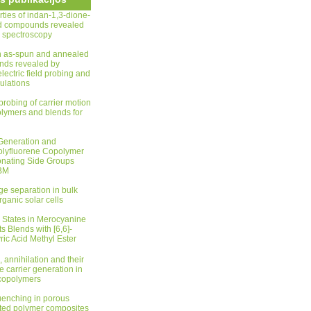
rties of indan-1,3-dione-
d compounds revealed
d spectroscopy
in as-spun and annealed
ds revealed by
 electric field probing and
ulations
 probing of carrier motion
olymers and blends for
Generation and
Polyfluorene Copolymer
onating Side Groups
BM
ge separation in bulk
rganic solar cells
 States in Merocyanine
s Blends with [6,6]-
yric Acid Methyl Ester
, annihilation and their
e carrier generation in
copolymers
enching in porous
gated polymer composites