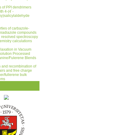
s of PPI dendrimers
th 4-(4´-
xy)
salicylaldehyde
rties of carbazole-
hiadiazole compounds
e resolved spectroscopy
mistry calculations
elaxation in Vacuum
olution Processed
anine/Fulerene Blends
 and recombination of
airs and free charge
er/fullerene bulk
ilms