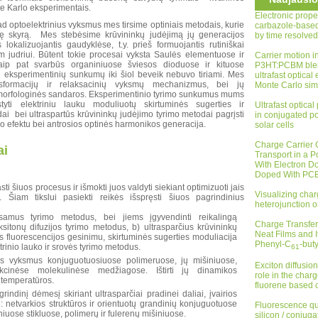
te Karlo eksperimentais.
Electronic prope
kad optoelektrinius vyksmus mes tirsime optiniais metodais, kurie
carbazole-base
nę skyrą. Mes stebėsime krūvininkų judėjimą jų generacijos
by time resolve
lokalizuojantis gaudyklėse, t.y. prieš formuojantis rutiniškai
judriui. Būtent tokie procesai vyksta Saulės elementuose ir
Carrier motion 
ip pat svarbūs organiniuose šviesos dioduose ir kituose
P3HT:PCBM blen
l eksperimentinių sunkumų iki šiol beveik nebuvo tiriami. Mes
ultrafast optical
ansformacijų ir relaksacinių vyksmų mechanizmus, bei jų
Monte Carlo sim
morfologinės sandaros. Eksperimentinio tyrimo sunkumus mums
tyti elektriniu lauku moduliuotų skirtuminės sugerties ir
Ultrafast optical
i bei ultraspartūs krūvininkų judėjimo tyrimo metodai pagrįsti
in conjugated p
o efektu bei antrosios optinės harmonikos generacija.
solar cells
Charge Carrier 
ai
Transport in a 
With Electron D
Doped With PC
sti šiuos procesus ir išmokti juos valdyti siekiant optimizuoti jais
Visualizing char
ą. Šiam tikslui pasiekti reikės išspręsti šiuos pagrindinius
heterojunction o
esamus tyrimo metodus, bei jiems įgyvendinti reikalingą
Charge Transfer
sitonų difuzijos tyrimo metodus, b) ultrasparčius krūvininkų
Neat Films and It
 fluorescencijos gesinimu, skirtuminės sugerties moduliacija
Phenyl-C
-but
ktrinio lauko ir srovės tyrimo metodus.
61
cijos vyksmus konjuguotuosiuose polimeruose, jų mišiniuose,
Exciton diffusion
unkcinėse molekulinėse medžiagose. Ištirti jų dinamikos
role in the charg
 temperatūros.
fluorene based 
grindinį dėmesį skiriant ultrasparčiai pradinei daliai, įvairios
 netvarkios struktūros ir orientuotų grandinių konjuguotuose
Fluorescence qu
iuose stikluose, polimerų ir fulerenų mišiniuose.
silicon / conju