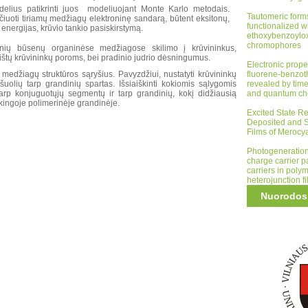
delius patikrinti juos modeliuojant Monte Karlo metodais.
Tautomeric form
iuoti tiriamų medžiagų elektroninę sandarą, būtent eksitonų,
functionalized wi
energijas, krūvio tankio pasiskirstymą.
ethoxybenzoylo
chromophores
oninių būsenų organinėse medžiagose skilimo į krūvininkus,
rištų krūvininkų poroms, bei pradinio judrio dėsningumus.
Electronic prope
 medžiagų struktūros sąryšius. Pavyzdžiui, nustatyti krūvininkų
fluorene-
benzot
šuolių tarp grandinių spartas. Išsiaiškinti kokiomis sąlygomis
revealed by tim
 tarp konjuguotųjų segmentų ir tarp grandinių, kokį didžiausią
and quantum che
arkingoje polimerinėje grandinėje.
Excited State R
Deposited and S
Films of Merocy
Photogeneration
charge carrier p
carriers in polym
heterojunction f
Nuorodos