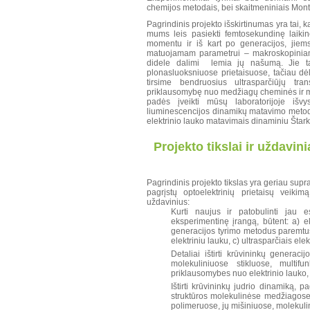
chemijos metodais, bei skaitmeniniais Mon
Pagrindinis projekto išskirtinumas yra tai, 
mums leis pasiekti femtosekundinę laiki
momentu ir iš kart po generacijos, jiems 
matuojamam parametrui – makroskopiniam 
didele dalimi lemia jų našumą. Jie ta
plonasluoksniuose prietaisuose, tačiau dė
tirsime bendruosius ultrasparčiūjų tr
priklausomybę nuo medžiagų cheminės ir 
padės įveikti mūsų laboratorijoje išvys
liuminescencijos dinamikų matavimo metoda
elektrinio lauko matavimais dinaminiu Štark
Projekto tikslai ir uždavini
Pagrindinis projekto tikslas yra geriau supra
pagrįstų optoelektrinių prietaisų veikim
uždavinius:
Kurti naujus ir patobulinti jau 
eksperimentinę įrangą, būtent: a) ek
generacijos tyrimo metodus paremtus
elektriniu lauku, c) ultrasparčiais ele
Detaliai ištirti krūvininkų genera
molekuliniuose stikluose, multif
priklausomybes nuo elektrinio lauko,
Ištirti krūvininkų judrio dinamiką, pa
struktūros molekulinėse medžiagose:
polimeruose, jų mišiniuose, molekulin