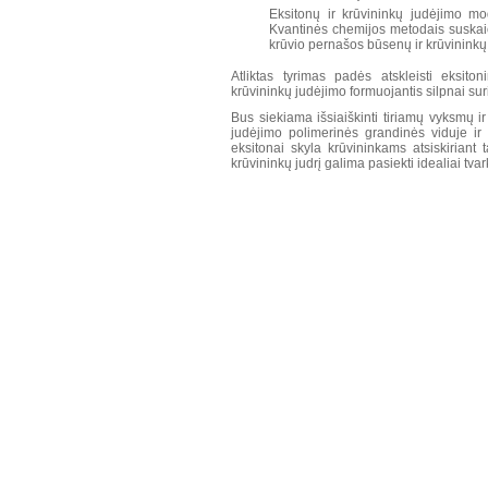
Eksitonų ir krūvininkų judėjimo mo
Kvantinės chemijos metodais suskaič
krūvio pernašos būsenų ir krūvininkų 
Atliktas tyrimas padės atskleisti eksit
krūvininkų judėjimo formuojantis silpnai su
Bus siekiama išsiaiškinti tiriamų vyksmų ir
judėjimo polimerinės grandinės viduje ir 
eksitonai skyla krūvininkams atsiskiriant
krūvininkų judrį galima pasiekti idealiai tv